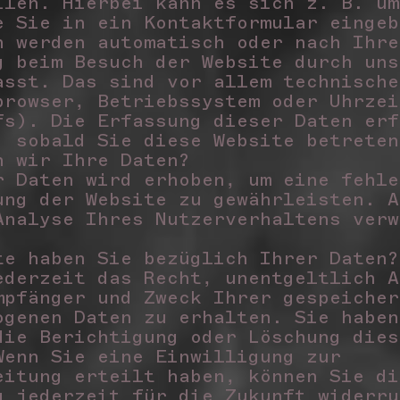
ilen. Hierbei kann es sich z. B. um
e Sie in ein Kontaktformular einge
n werden automatisch oder nach Ihre
g beim Besuch der Website durch uns
asst. Das sind vor allem technische
browser, Betriebssystem oder Uhrzei
fs). Die Erfassung dieser Daten erf
, sobald Sie diese Website betrete
n wir Ihre Daten?
r Daten wird erhoben, um eine fehle
ung der Website zu gewährleisten. A
Analyse Ihres Nutzerverhaltens verw
te haben Sie bezüglich Ihrer Daten
ederzeit das Recht, unentgeltlich A
mpfänger und Zweck Ihrer gespeicher
ogenen Daten zu erhalten. Sie haben
die Berichtigung oder Löschung dies
Wenn Sie eine Einwilligung zur
eitung erteilt haben, können Sie di
g jederzeit für die Zukunft widerru