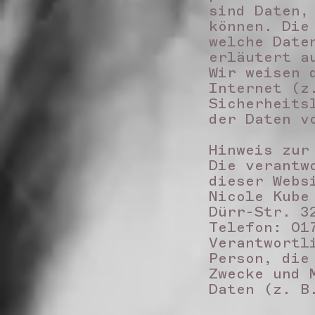
sind Daten,
können. Die
welche Date
erläutert a
Wir weisen 
Internet (z
Sicherheits
der Daten v
Hinweis zur
Die verantw
dieser Webs
Nicole Kube
Dürr-Str. 3
Telefon: 01
Verantwortl
Person, die
Zwecke und 
Daten (z. B