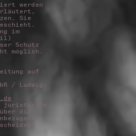
iert werden
rläutert,
zen. Sie
geschieht.
ng im
il)
ser Schutz
cht möglich.
eitung auf
bR / Ludwig-
.de
 juristische
über die
nbezogenen
tscheidet.