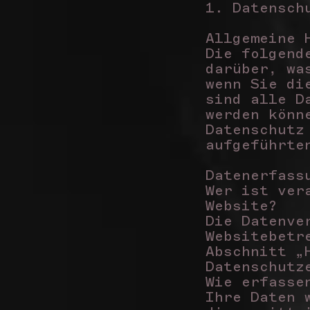
1. Datensch
Allgemeine 
Die folgend
darüber, wa
wenn Sie di
sind alle D
werden könn
Datenschutz
aufgeführte
Datenerfass
Wer ist ver
Website?
Die Datenve
Websitebetr
Abschnitt „
Datenschutz
Wie erfasse
Ihre Daten 