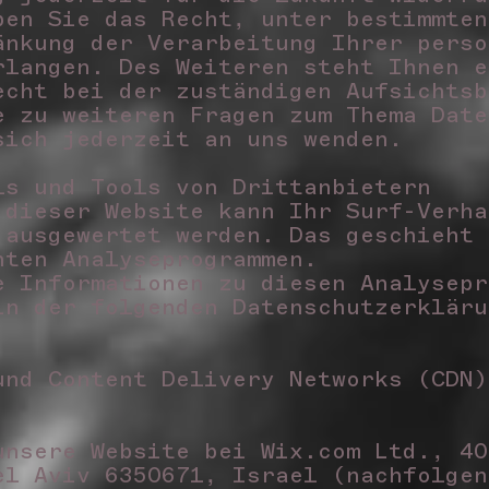
ben Sie das Recht, unter bestimmten
änkung der Verarbeitung Ihrer perso
rlangen. Des Weiteren steht Ihnen e
echt bei der zuständigen Aufsichts
e zu weiteren Fragen zum Thema Date
sich jederzeit an uns wenden.
ls und Tools von Drittanbietern
 dieser Website kann Ihr Surf-Verha
 ausgewertet werden. Das geschieht 
nten Analyseprogrammen.
e Informationen zu diesen Analysepr
in der folgenden Datenschutzerklär
und Content Delivery Networks (CDN)
unsere Website bei Wix.com Ltd., 40
el Aviv 6350671, Israel (nachfolge