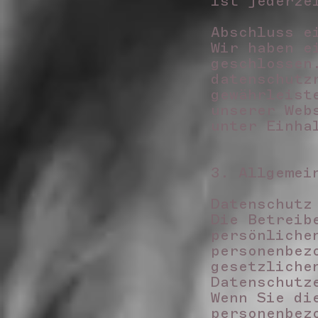
ist jederze
Abschluss e
Wir haben e
geschlossen
datenschutz
gewährleist
unserer Web
unter Einha
3. Allgemei
Datenschut
Die Betreib
persönliche
personenbez
gesetzliche
Datenschutz
Wenn Sie di
personenbez