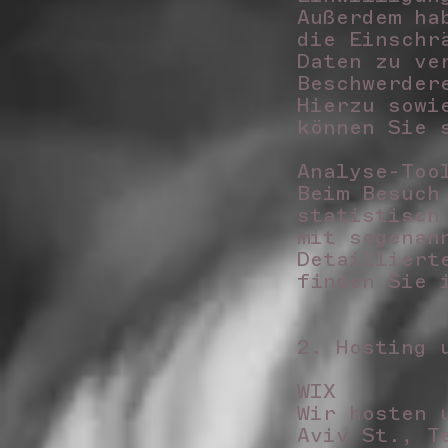
Außerdem ha
die Einschr
Daten zu ve
Beschwerder
Hierzu sowi
können Sie 
Analyse-Too
Beim Besuch
statistisch
mit sogenan
Detailliert
finden Sie 
2. Hosting 
WIX
Wir hosten 
Aviv St., T