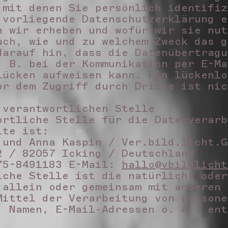
 mit denen Sie persönlich identifiz
 vorliegende Datenschutzerklärung e
n wir erheben und wofür wir sie nut
uch, wie und zu welchem Zweck das 
darauf hin, dass die Datenübertragu
. B. bei der Kommunikation per E-Ma
lücken aufweisen kann. Ein lückenlo
or dem Zugriff durch Dritte ist ni
 verantwortlichen Stelle
ortliche Stelle für die Datenverarb
ite ist:
 und Anna Kaspin / Ver.bild.licht.G
2 / 82057 Icking / Deutschland
75-8491183 E-Mail:
hallo@vbildlicht
iche Stelle ist die natürliche oder
 allein oder gemeinsam mit anderen 
Mittel der Verarbeitung von persone
. Namen, E-Mail-Adressen o. Ä.) en