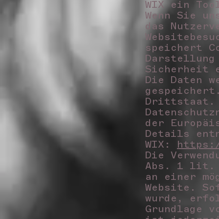
WIX ein Too
Wenn Sie un
das Nutzerv
Websitebesu
speichert C
Darstellung
Sicherheit 
Die Daten w
gespeichert
Drittstaat.
Datenschutz
der Europäi
Details ent
WIX:
https:
Die Verwend
Abs. 1 lit.
an einer mö
Website. So
wurde, erfo
Grundlage v