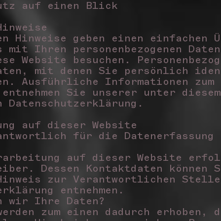
utz auf einen Blick
Hinweise
en Hinweise geben einen einfachen Ü
s mit Ihren personenbezogenen Daten
ese Website besuchen. Personenbezog
aten, mit denen Sie persönlich iden
en. Ausführliche Informationen zum 
 entnehmen Sie unserer unter diesem
n Datenschutzerklärung.
ung auf dieser Website
antwortlich für die Datenerfassung 
rarbeitung auf dieser Website erfol
eiber. Dessen Kontaktdaten können S
Hinweis zur Verantwortlichen Stelle
erklärung entnehmen.
n wir Ihre Daten?
werden zum einen dadurch erhoben, d