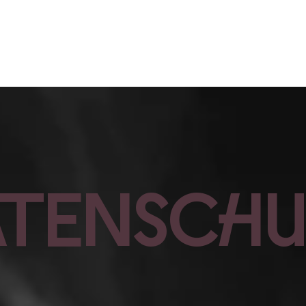
Projekte
AteNsch