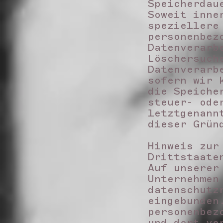
Speicherda
Soweit inne
speziellere
personenbez
Datenverarb
Löschersuch
Datenverarb
sofern wir 
die Speiche
steuer- ode
letztgenann
dieser Grü
Hinweis zur
Drittstaat
Auf unserer
Unternehmen
datenschutz
eingebunden
personenbez
und dort ve