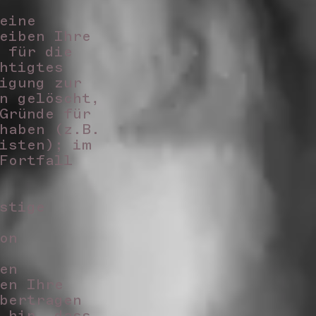
eine
eiben Ihre
 für die
htigtes
igung zur
n gelöscht,
Gründe für
haben (z.B.
isten); im
Fortfall
stige
on
en
en Ihre
bertragen
 hin, dass