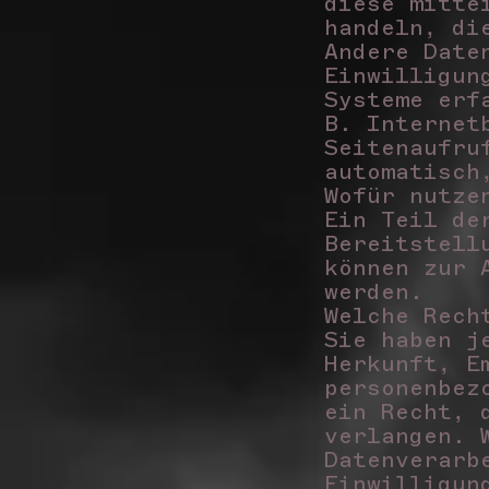
diese mitte
handeln, di
Andere Date
Einwilligun
Systeme erf
B. Internet
Seitenaufru
automatisch
Wofür nutze
Ein Teil de
Bereitstell
können zur 
werden.
Welche Rech
Sie haben j
Herkunft, E
personenbez
ein Recht, 
verlangen. 
Datenverarb
Einwilligun