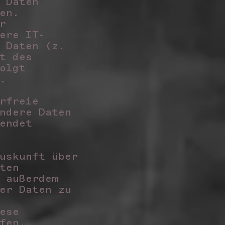
 Daten
ben.
r
ere IT-
 Daten (z.
t des
olgt
n.
rfreie
ndere Daten
endet
?
uskunft über
ten
 außerdem
er Daten zu
ese
fen.