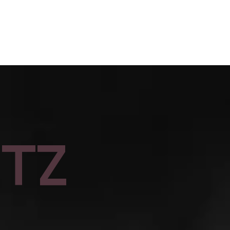
Portraits
About
Invest
utz