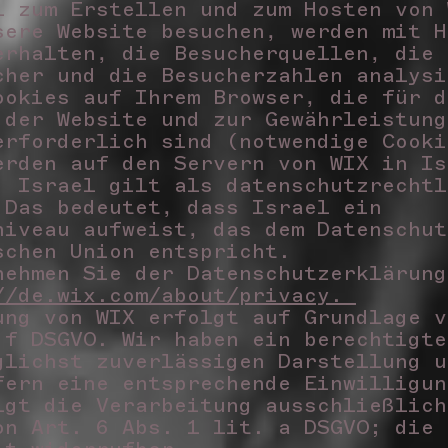
l zum Erstellen und zum Hosten von 
sere Website besuchen, werden mit H
erhalten, die Besucherquellen, die 
cher und die Besucherzahlen analysi
ookies auf Ihrem Browser, die für d
 der Website und zur Gewährleistung
erforderlich sind (notwendige Cook
erden auf den Servern von WIX in Is
. Israel gilt als datenschutzrechtl
 Das bedeutet, dass Israel ein
niveau aufweist, das dem Datenschut
schen Union entspricht.
nehmen Sie der Datenschutzerklärung
//de.wix.com/about/privacy.
ung von WIX erfolgt auf Grundlage v
 f DSGVO. Wir haben ein berechtigte
glichst zuverlässigen Darstellung u
fern eine entsprechende Einwilligun
lgt die Verarbeitung ausschließlich
on Art. 6 Abs. 1 lit. a DSGVO; die 