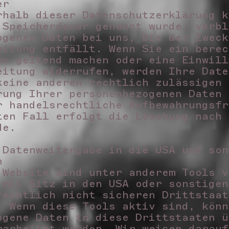
uer
rhalb dieser Datenschutzerklärung k
 Speicherdauer genannt wurde, verbl
ogenen Daten bei uns, bis der Zweck
eitung entfällt. Wenn Sie ein berec
en geltend machen oder eine Einwill
eitung widerrufen, werden Ihre Date
keine anderen rechtlich zulässigen 
rung Ihrer personenbezogenen Daten 
r handelsrechtliche Aufbewahrungsfr
ten Fall erfolgt die Löschung nach 
nde.
 Datenweitergabe in die USA und son
en
 Website sind unter anderem Tools v
 mit Sitz in den USA oder sonstigen
rechtlich nicht sicheren Drittstaat
. Wenn diese Tools aktiv sind, könn
ogene Daten in diese Drittstaaten ü
rarbeitet werden. Wir weisen darauf