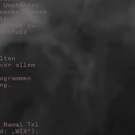
 Umständen
nenbezogenen
in
behörde zu.
nschutz
lten
vor allem
ogrammen
ung.
 Namal Tel
nd: „WIX“).