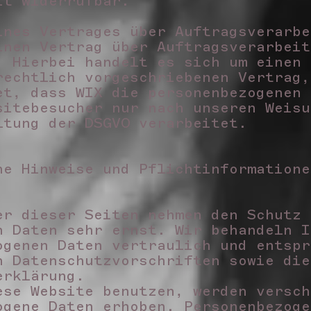
it widerrufbar.
ines Vertrages über Auftragsverarb
inen Vertrag über Auftragsverarbeit
. Hierbei handelt es sich um einen
rechtlich vorgeschriebenen Vertrag,
et, dass WIX die personenbezogenen 
sitebesucher nur nach unseren Weisu
ltung der DSGVO verarbeitet.
ne Hinweise und Pflichtinformatione
z
er dieser Seiten nehmen den Schutz 
n Daten sehr ernst. Wir behandeln I
ogenen Daten vertraulich und entspr
n Datenschutzvorschriften sowie die
erklärung.
ese Website benutzen, werden versch
ogene Daten erhoben. Personenbezoge